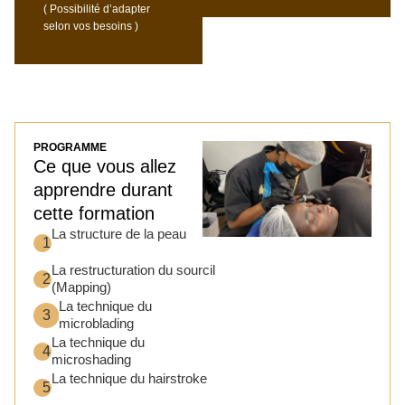
( Possibilité d’adapter
selon vos besoins )
PROGRAMME
Ce que vous allez
apprendre durant
cette formation
La structure de la peau
1
La restructuration du sourcil
2
(Mapping)
La technique du
3
microblading
La technique du
4
microshading
La technique du hairstroke
5